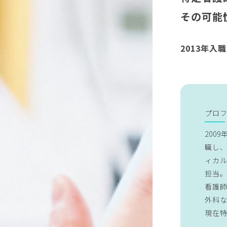
その可能
2013年入
プロ
200
職し、
ィカ
担当。
看護師
外科な
現在