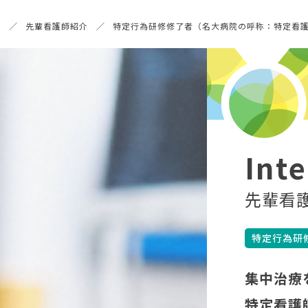
声
先輩看護師紹介
特定行為研修修了者（名大病院の呼称：特定看
Int
先輩看
特定行為研
集中治療
特定看護