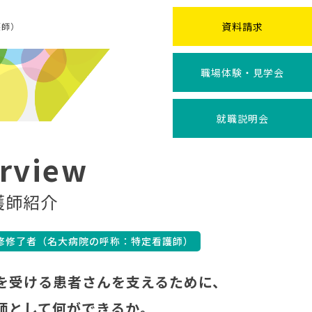
資料請求
護師）
職場体験・
見学会
就職説明会
erview
護師紹介
修修了者
（名大病院の呼称：特定看護師）
を受ける患者さんを
支えるために、
師として何ができるか。