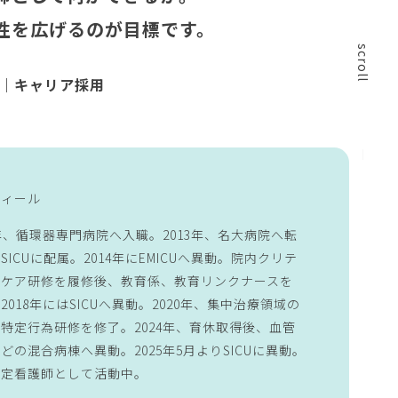
性を広げるのが
目標です。
scroll
職｜キャリア採用
フィール
9年、循環器専門病院へ入職。2013年、名大病院へ転
SICUに配属。2014年にEMICUへ異動。院内クリテ
ルケア研修を履修後、教育係、教育リンクナースを
2018年にはSICUへ異動。2020年、集中治療領域の
特定行為研修を修了。2024年、育休取得後、血管
どの混合病棟へ異動。2025年5月よりSICUに異動。
特定看護師として活動中。