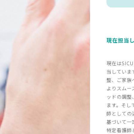
現在担当
現在はSI
当していま
整、ご家族
よりスムー
ッドの調整
ます。そし
師としての
基づいて一
特定看護師