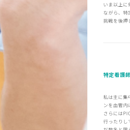
いま以上に
ながら、特
挑戦を後押
特定看護
私は主に集
ンを血管内
さらにはP
行ったりし
だ数名と限