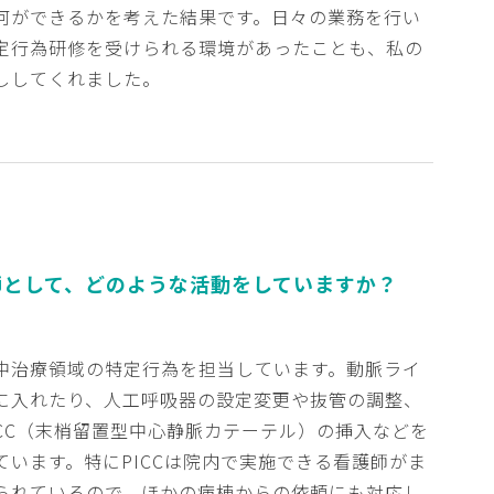
何ができるかを考えた結果です。日々の業務を行い
定行為研修を受けられる環境があったことも、私の
ししてくれました。
師として、
どのような活動をしていますか？
中治療領域の特定行為を担当しています。動脈ライ
に入れたり、人工呼吸器の設定変更や抜管の調整、
ICC（末梢留置型中心静脈カテーテル）の挿入などを
ています。特にPICCは院内で実施できる看護師がま
られているので、ほかの病棟からの依頼にも対応し