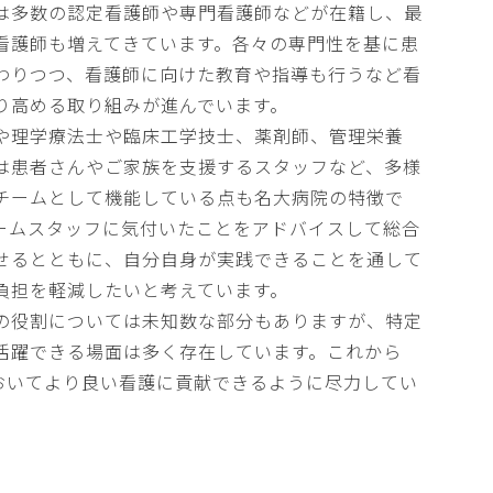
は多数の認定看護師や専門看護師などが在籍し、最
看護師も増えてきています。各々の専門性を基に患
わりつつ、看護師に向けた教育や指導も行うなど看
り高める取り組みが進んでいます。
や理学療法士や臨床工学技士、薬剤師、管理栄養
は患者さんやご家族を支援するスタッフなど、多様
チームとして機能している点も名大病院の特徴で
ームスタッフに気付いたことをアドバイスして総合
せるとともに、自分自身が実践できることを通して
負担を軽減したいと考えています。
の役割については未知数な部分もありますが、特定
活躍できる場面は多く存在しています。これから
においてより良い看護に貢献できるように尽力してい