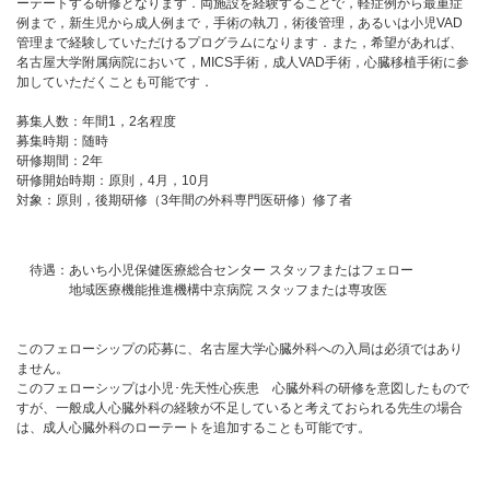
ーテートする研修となります．両施設を経験することで，軽症例から最重症
例まで，新生児から成人例まで，手術の執刀，術後管理，あるいは小児VAD
管理まで経験していただけるプログラムになります．また，希望があれば、
名古屋大学附属病院において，MICS手術，成人VAD手術，心臓移植手術に参
加していただくことも可能です．
募集人数：年間1，2名程度
募集時期：随時
研修期間：2年
研修開始時期：原則，4月，10月
対象：原則，後期研修（3年間の外科専門医研修）修了者
待遇：あいち小児保健医療総合センター スタッフまたはフェロー
地域医療機能推進機構中京病院 スタッフまたは専攻医
このフェローシップの応募に、名古屋大学心臓外科への入局は必須ではあり
ません。
このフェローシップは小児･先天性心疾患 心臓外科の研修を意図したもので
すが、一般成人心臓外科の経験が不足していると考えておられる先生の場合
は、成人心臓外科のローテートを追加することも可能です。