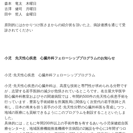
森本 竜太 木曜日
古澤 健司 月曜日
田中 哲人 金曜日
原則的にはかかりつけ医さまからの紹介状を頂いた上、病診連携を通じて受
診されてください
小児 先天性心疾患 心臓外科フェローシッププログラムのお知らせ
小児･先天性心疾患 心臓外科フェローシッププログラム
小児･先天性心疾患の心臓外科は、高度な技術と専門性が求められる分野です
が，志望する若手医師の減少が危惧されているところです。名古屋大学医学
部心臓外科教室およびその関連病院では，年間約500件の先天性心疾患手術を
行っています．豊富な手術経験を所属医局に関係なく次世代の若手医師と共
有し，日本の将来を担う若手の小児･先天性分野の心臓外科医を育成しつつ，
地域の医療にも貢献できるようにこのプログラムを創設することといたしま
した。
具体的には，ともに年間200件以上の手術件数を有するあいち小児保健総合医
療センターと，地域医療機能推進機構中京病院の2施設を中心に1年間ずつロ