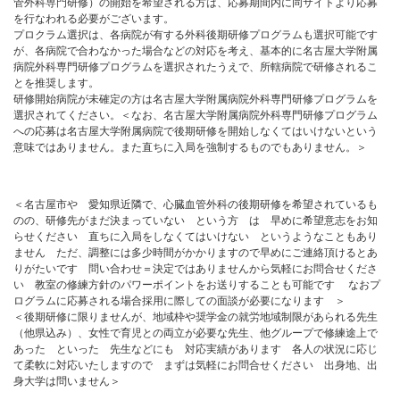
管外科専門研修）の開始を希望される方は、応募期間内に同サイトより応募
を行なわれる必要がございます。
プロクラム選択は、各病院が有する外科後期研修プログラムも選択可能です
が、各病院で合わなかった場合などの対応を考え、基本的に名古屋大学附属
病院外科専門研修プログラムを選択されたうえで、所轄病院で研修されるこ
とを推奨します。
研修開始病院が未確定の方は名古屋大学附属病院外科専門研修プログラムを
選択されてください。＜なお、名古屋大学附属病院外科専門研修プログラム
への応募は名古屋大学附属病院で後期研修を開始しなくてはいけないという
意味ではありません。また直ちに入局を強制するものでもありません。＞
＜名古屋市や 愛知県近隣で、心臓血管外科の後期研修を希望されているも
のの、研修先がまだ決まっていない という方 は 早めに希望意志をお知
らせください 直ちに入局をしなくてはいけない というようなこともあり
ません ただ、調整には多少時間がかかりますので早めにご連絡頂けるとあ
りがたいです 問い合わせ＝決定ではありませんから気軽にお問合せくださ
い 教室の修練方針のパワーポイントをお送りすることも可能です なおプ
ログラムに応募される場合採用に際しての面談が必要になります ＞
＜後期研修に限りませんが、地域枠や奨学金の就労地域制限があられる先生
（他県込み）、女性で育児との両立が必要な先生、他グループで修練途上で
あった といった 先生などにも 対応実績があります 各人の状況に応じ
て柔軟に対応いたしますので まずは気軽にお問合せください 出身地、出
身大学は問いません＞