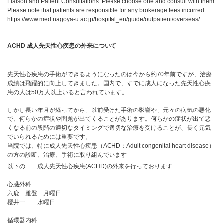
Liaison and Patient Consultations. Please choose one and consult with them.
Please note that patients are responsible for any brokerage fees incurred.
https://www.med.nagoya-u.ac.jp/hospital_en/guide/outpatient/overseas/
ACHD 成人先天性心疾患の外来について
先天性心疾患の手術ができるようになったのは今から約70年前ですが、治療
成績は飛躍的に向上してきました。国内で、すでに成人になった先天性心疾
患の人は50万人以上いると言われています。
しかし長い年月が経ってから、以前受けた手術の影響や、元々の病気の悪化
で、何らかの症状や問題が出てくることがあります。何らかの症状が出て悪
くなる前の段階の適切なタイミングで適切な治療を受けることが、長く元気
でいられるためには重要です。
当院では、特に成人先天性心疾患（ACHD：Adult congenital heart disease）
の方の診断、治療、手術に取り組んでいます
以下の 成人先天性心疾患(ACHD)の外来を行っております
心臓外科
六鹿 雅登 月曜日
櫻井一 水曜日
循環器内科