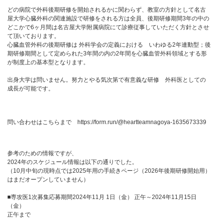
どの病院で外科後期研修を開始されるかに関わらず、教室の方針として名古
屋大学心臓外科の関連施設で研修をされる方は全員、後期研修期間3年の中の
どこかで6ヶ月間は名古屋大学附属病院にて診療従事していただく方針とさせ
て頂いております。
心臓血管外科の後期研修は 外科学会の定義における いわゆる2年連動型；後
期研修期間として定められた3年間の内の2年間を心臓血管外科領域とする形
が制度上の基本型となります。
出身大学は問いません。努力とやる気次第で有意義な研修 外科医としての
成長が可能です。
問い合わせはこちらまで https://form.run/@heartteamnagoya-1635673339
参考のための情報ですが、
2024年のスケジュール情報は以下の通りでした。
（10月中旬の現時点では2025年用の手続きページ（2026年後期研修開始用）
はまだオープンしていません）
■専攻医1次募集応募期間2024年11月 1日（金） 正午～2024年11月15日
（金）
正午まで