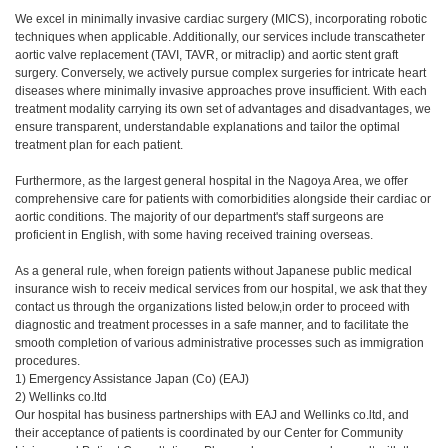
We excel in minimally invasive cardiac surgery (MICS), incorporating robotic
techniques when applicable. Additionally, our services include transcatheter
aortic valve replacement (TAVI, TAVR, or mitraclip) and aortic stent graft
surgery. Conversely, we actively pursue complex surgeries for intricate heart
diseases where minimally invasive approaches prove insufficient. With each
treatment modality carrying its own set of advantages and disadvantages, we
ensure transparent, understandable explanations and tailor the optimal
treatment plan for each patient.
Furthermore, as the largest general hospital in the Nagoya Area, we offer
comprehensive care for patients with comorbidities alongside their cardiac or
aortic conditions. The majority of our department's staff surgeons are
proficient in English, with some having received training overseas.
As a general rule, when foreign patients without Japanese public medical
insurance wish to receiv medical services from our hospital, we ask that they
contact us through the organizations listed below,in order to proceed with
diagnostic and treatment processes in a safe manner, and to facilitate the
smooth completion of various administrative processes such as immigration
procedures.
1) Emergency Assistance Japan (Co) (EAJ)
2) Wellinks co.ltd
Our hospital has business partnerships with EAJ and Wellinks co.ltd, and
their acceptance of patients is coordinated by our Center for Community