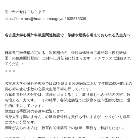
問い合わせはこちらまで
https://form.run/@heartteamnagoya-1635673339
名古屋大学心臓外科教室関連施設で 修練や勤務を考えておられる先生方へ
日本専門医機構の定める 次度開始の 外科系修練医応募登録（後期研修
医 の修練開始登録）は例年11月初旬に始まります アナウンスに注目され
てください
＝＝＝
名古屋大学心臓外科教室では20を越える関連病院において年間2500例以上の
開心術を含む多数の心臓大血管手術を行っています。
心臓血管外科の分野は、進歩が目まぐるしく、取り組むべき手術の内容、数
も増える一方です。 その結果、各関連病院では診療を担う医師の数は、慢
性的に不足しています。
教室は若手医師の参画を歓迎します。
出身大学は問いません。心臓血管外科は責任も伴いますが、やりがいも非常
に大きい分野です。
興味があられる方は、教室内関連病院での修練、勤務をご検討ください。