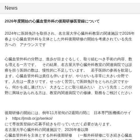
News
2026年度開始の心臓血管外科の後期研修医登録について
2024年に医師免許を取得され、名古屋大学心臓外科教室の関連施設で2026年
春より心臓血管外科を主体とした外科後期研修の開始を考慮されている先生
方への アナウンスです
心臓血管外科の分野は、進歩が目まぐるしく、取り組むべき手術の内容、数
も増える一方です。 その結果、名古屋大学心臓外科教室の関連病院では診
療を担う医師の数は、慢性的に不足しています。 若手医師の参画を歓迎し
ます。心臓血管外科は責任も伴いますが、やりがいも非常に大きい分野で
す。人生は一度きりです。せっかく苦労して医師免許をとられた訳ですか
ら、何かを成し遂げたい 大きなことに取り組みたい という先生；この分
野に興味があられる方は、教室内関連病院での修練、勤務をご検討ください
後期研修の開始には、例年11月初旬の2週間の間に 日本専門医機構のサイ
ト https://jmsb.or.jp/senkoi/
にて専攻医登録の応募手続きを行っていただく必要があります。
名古屋大学心臓外科の関連施設で、2026年春以降
心臓血管外科を主体とする外科後期研修 （一般外科研修に引き続き心臓血