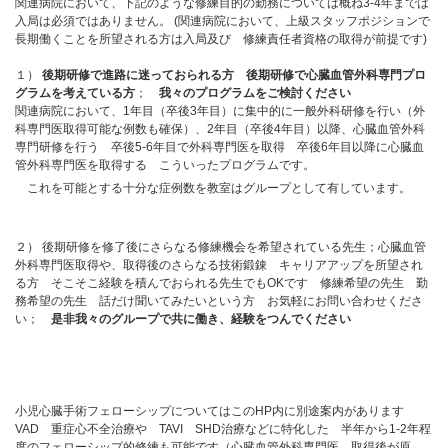
関連病院において、下記のような修練目的の勤務については概ね3-4年までは
入局は必須ではありません。 (関連病院において、上級スタッフポジションで
長期働くことを所望される方は入局及び 修練責任者資格の取得が前提です)
１）
後期研修で進路に迷っておられる方 後期研修で心臓血管外科専門プロ
グラムを考えている方
；
我々のプログラムをご検討ください
関連病院において、1年目（卒後3年目）に集中的に一般外科研修を行い（外
科専門医取得可能な例数も確保）、2年目（卒後4年目）以降、心臓血管外科
専門研修を行う 卒後5-6年目で外科専門医を取得 卒後6年目以降に心臓血
管外科専門医を取得する こういったプログラムです。
これを可能とする十分な症例数を教室はグループとして有しています。
２） 後期研修を修了後にさらなる修練機会を希望されている先生；心臓血管
外科専門医取得や、取得後のさらなる技術鍛錬 キャリアアップを所望され
る方 そこそこ経験を積んでおられる先生でもOKです 修練希望の先生 勤
務希望の先生 話だけ聞いてみたいという方 お気軽にお問い合わせくださ
い；
是非我々のグループで共に働き、経験をつんでください
小児心臓手術フェローシップについてはこのHP内に別途案内があります
VAD 重症心不全治療や TAVI SHD治療などに特化した 半年から1-2年程
度のフェローシップ的修練も可能です（心臓血管外科専門医 取得後が原