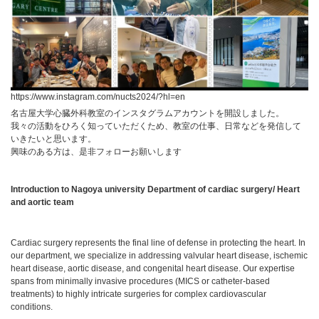
https://www.instagram.com/nucts2024/?hl=en
名古屋大学心臓外科教室のインスタグラムアカウントを開設しました。
我々の活動をひろく知っていただくため、教室の仕事、日常などを発信して
いきたいと思います。
興味のある方は、是非フォローお願いします
Introduction to Nagoya university Department of cardiac surgery/ Heart
and aortic team
Cardiac surgery represents the final line of defense in protecting the heart. In
our department, we specialize in addressing valvular heart disease, ischemic
heart disease, aortic disease, and congenital heart disease. Our expertise
spans from minimally invasive procedures (MICS or catheter-based
treatments) to highly intricate surgeries for complex cardiovascular
conditions.