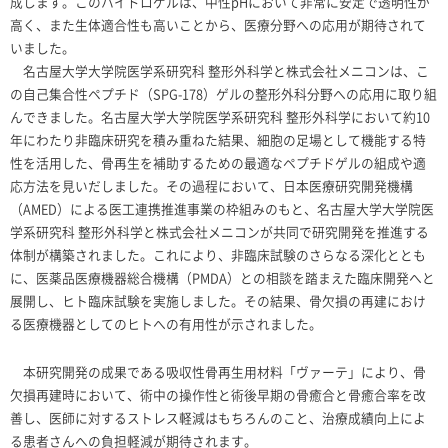
成します。このハイドロゲルは、中性
pH
において非常に安定で透明性が
高く、また生体適合性も高いことから、医療分野への応用が期待されて
いました。
名古屋大学大学院医学系研究科 整形外科学と株式会社メニコンは、こ
の自己集合性ペプチド（
SPG-178
）ゲルの整形外科分野への応用に取り組
んできました。名古屋大学大学院医学系研究科 整形外科学において約
10
年にわたり非臨床研究を積み重ねた結果、細胞の足場として機能する特
性を活用した、骨再生を補助するための最適なペプチドゲルの組成や適
応方法を見いだしました。その過程において、日本医療研究開発機構
（
AMED
）による医工連携推進事業の枠組みのもと、名古屋大学大学院医
学系研究科 整形外科学と株式会社メニコンが共同で研究開発を推進する
体制が構築されました。これにより、非臨床試験のさらなる深化ととも
に、医薬品医療機器総合機構（
PMDA
）との相談を踏まえた臨床開発へと
展開し、ヒト臨床試験を実施しました。その結果、骨欠損の再建におけ
る医療機器としてのヒトへの有用性が示されました。
本研究開発の成果である吸収性骨再生用材料「ヴァーテ」により、骨
欠損再建時において、術中の操作性と術後早期の骨癒合と骨癒合率を改
善し、医師に対するストレス軽減はもちろんのこと、治療成績向上によ
る患者さんへの負担軽減が期待されます。