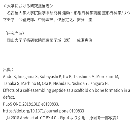
＜大学における研究担当者＞
名古屋大学大学院医学系研究科 運動・形態外科学講座 整形外科学
/
リウ
マチ学 今釜史郎、中島宏彰、伊藤定之、安藤 圭
（研究当時）
岡山大学学術研究院医歯薬学域（医） 成瀬恵治
出典：
Ando K, Imagama S, Kobayashi K, Ito K, Tsushima M, Morozumi M,
Tanaka S, Machino M, Ota K, Nishida K, Nishida Y, Ishiguro N.
Effects of a self-assembling peptide as a scaffold on bone formation in a
defect.
PLoS ONE. 2018;13(1):e0190833.
https://doi.org/10.1371/journal.pone.0190833
（© 2018 Ando et al. CC BY 4.0．Fig. 4 より引用 原図を一部改変）