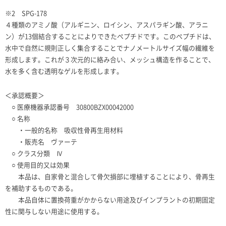
※
2
SPG-178
４種類のアミノ酸（アルギニン、ロイシン、アスパラギン酸、アラニ
ン）が
13
個結合することによりできたペプチドです。このペプチドは、
水中で自然に規則正しく集合することでナノメートルサイズ幅の繊維を
形成します。これが３次元的に絡み合い、メッシュ構造を作ることで、
水を多く含む透明なゲルを形成します。
＜承認概要＞
○
医療機器承認番号
30800BZX00042000
○
名称
・一般的名称 吸収性骨再生用材料
・販売名 ヴァーテ
○ クラス分類 Ⅳ
○ 使用目的又は効果
本品は、自家骨と混合して骨欠損部に埋植することにより、骨再生
を補助するものである。
本品自体に置換荷重がかからない用途及びインプラントの初期固定
性に関与しない用途に使用する。