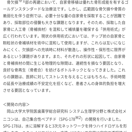
1
※
骨欠損
部の再建において、自家骨移植は優れた骨形成能を有するゴ
ールデンスタンダードな治療法です。しかし、広範囲な骨欠損や骨質の
脆弱化を伴う症例では、必要十分な量の自家骨を採取することが困難で
あり、採取部位の侵襲も大きな課題となります。そのため、採取した自
家骨に人工骨（骨補填材）を混和して補填量を確保する「併用術式」が
広く行われています。現状の併用術式においては、チップ状の自家骨と
顆粒状の骨補填材を術中に混和して使用しますが、これらは互いになじ
みにくく、欠損部への充填時に材料が散逸し、操作性・保形性に限界が
あるという課題があります。また、それぞれの形状に起因して、自家骨
と骨補填材の間に生じる物理的な隙間は、連続性を損なう要因となり、
良好な骨再生（骨癒合）を妨げるボトルネックとなってきました。これ
らの課題は、医師に対してストレスを与えることはもちろん、手術時間
の延長や治療成績の不安定化を招くなど、患者さんの身体的負担を増大
させる要因となっています。
＜開発の内容＞
岡山大学大学院医歯薬学総合研究科 システム生理学分野と株式会社メ
※2
ニコンは、自己集合性ペプチド（
SPG-178
）の開発を行いました。
SPG-178
は、水に溶解すると
3
次元ネットワークを持つハイドロゲルを形