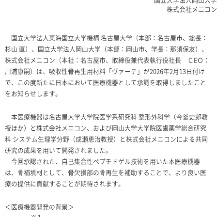
株式会社メニコン
国立大学法人東海国立大学機構 名古屋大学（本部：名古屋市、総長：
杉山 直）、国立大学法人岡山大学（本部：岡山市、学長：那須保友）、
株式会社メニコン（本社：名古屋市、取締役兼代表執行役社長 Ｃ
E
Ｏ：
川浦康嗣）は、吸収性骨再生用材料「ヴァーテ」が
2026
年
2
月
13
日付け
で、この度新たに日本において医療機器として承認を取得しましたこと
をお知らせします。
本医療機器は名古屋大学大学院医学系研究科 整形外科学（今釜史郎教
授ほか）と株式会社メニコン、および岡山大学大学院医歯薬学総合研究
科 システム生理学分野（成瀬恵治教授）と株式会社メニコンによる共同
研究の成果を用いて開発されました。
今回承認された、自己集合性ペプチドゲル技術を用いた本医療機器
は、骨補填材として、骨欠損部の骨再生を補助することで、より良い医
療の提供に貢献することが期待されます。
＜医療機器開発の背景＞