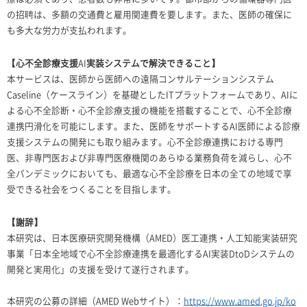
の招聘は、多額の交通費と雇用関連費を要します。また、医師の確保に
も多大な労力が支払われます。
【心不全診療支援
AI
実装システムで解決できること】
本サービスは、医師から医師への遠隔コンサルテーションシステム
Caseline
（ケースライン）を基礎とした
IT
プラットフォームであり、
AI
に
よる心不全診断・心不全診療支援の機能を搭載することで、心不全診療
連携円滑化を可能にします。また、医師をサポートする
AI
医師による診療
支援システムの開発にも取り組みます。心不全診療連携における専門
医、非専門医および非専門医療機関のあらゆる業務負荷を減らし、心不
全パンデミックにおいても、最適な心不全診療を日本の全ての地域で享
受できる社会をつくることを目指します。
【謝辞】
本研究は、日本医療研究開発機構（
AMED
）医工連携・人工知能実装研究
事業「日本全地域で心不全診療連携を最適化する
AI
実装
DtoD
システムの
開発と実用化」の支援を受けて遂行されます。
本研究の公募の詳細（
AMED Web
サイト）：
https://www.amed.go.jp/ko