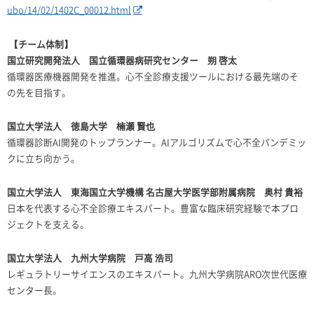
ubo/14/02/1402C_00012.html
【チーム体制】
国立研究開発法人 国立循環器病研究センター 朔 啓太
循環器医療機器開発を推進。心不全診療支援ツールにおける最先端のそ
の先を目指す。
国立大学法人 徳島大学 楠瀬 賢也
循環器診断
AI
開発のトップランナー。
AI
アルゴリズムで心不全パンデミッ
クに立ち向かう。
国立大学法人 東海国立大学機構 名古屋大学医学部附属病院 奥村 貴裕
日本を代表する心不全診療エキスパート。豊富な臨床研究経験で本プロ
ジェクトを支える。
国立大学法人 九州大学病院 戸高 浩司
レギュラトリーサイエンスのエキスパート。九州大学病院
ARO
次世代医療
センター長。