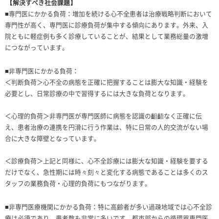
【解決すべき社会課題】
■専門医にかかる負荷：増加を続ける心不全患者は治療戦略判断において
専門性が高く、専門医に診療負荷が集中する傾向にあります。外来、入
院ともに軽症例も多く診療していることが、結果として業務総量の激増
につながっています。
■非専門医にかかる負荷：
＜判断負荷＞心不全の病態を正確に把握することは膨大な知識・経験を
必要とし、日常診療の中で習得するには大きな負荷となります。
＜心理的負荷＞非専門医が専門医師に病態を認識の齟齬なく正確に伝
え、患者治療の連携を円滑に行う作業は、特に日常の人的交流がない場
合に大きな障壁となっています。
＜診療負荷＞上記と同様に、心不全診療には膨大な知識・経験を要する
だけでなく、急性期には時々刻々と変化する病態であることは多くのス
タッフの業務負荷・心理的負荷にもつながります。
■非専門医療機関にかかる負荷：特に高齢者が多い過疎地域では心不全診
療は必須であり、患者数も非常に多いです。都市部からの循環器専門医