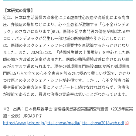
【本研究の背景】
近年、日本は生活習慣の欧米化による虚血性心疾患や高齢化による高血
圧、弁膜症の増加などにより、心不全患者が激増する「心不全パンデミ
ック」のさなかにあります(※2)。医師不足や専門医の偏在が叫ばれる中
コロナパンデミックが発生し一部地域の医療崩壊を引き起こしたこと
は、医師のタスクシェア・シフトの重要性を再認識するきっかけとなり
ました。また、
2024
年には、「時間外労働の上限規制」を中心とした医
師の働き方改革の法案が適用され、医師の勤務環境改善に向けた取り組
みがますます進められます。現在の循環器専門施設
3000
か所と循環器専
門医
1.5
万人で全ての心不全患者を診るのは極めて難しい状況で、かかり
つけ医とのタスクシェア・シフトが必須です。しかし、心不全診療は新
薬や最新の治療方法を常にアップデートし続けなければならず、治療法
が複雑であるため、最適な治療の実施率は低いことがわかっています。
※
2
出典：日本循環器学会 循環器疾患診療実態調査報告書（
2019
年度実
施・公表）
JROAD P.7
https://www.j-circ.or.jp/jittai_chosa/media/jittai_chosa2018web.pdf