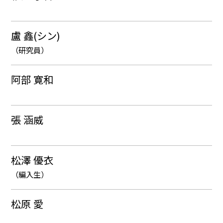
盧 鑫(シン)
（研究員）
阿部 寛和
張 涵威
松澤 優衣
（編入生）
松原 愛