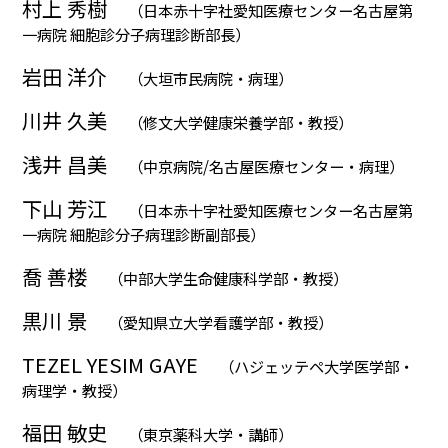
村上 秀樹
（日本赤十字社愛知医療センター名古屋第
一病院 細胞診分子病理診断部長）
岩田 洋介
（大垣市民病院・病理）
川井 久美
（修文大学健康栄養学部・教授）
浅井 昌美
（中京病院/名古屋医療センター・病理）
下山 芳江
（日本赤十字社愛知医療センター名古屋第
一病院 細胞診分子病理診断副部長）
喬 善楼
（中部大学生命健康科学部・教授）
黒川 景
（愛知県立大学看護学部・教授）
TEZEL YESIM GAYE
（ハジェッテペ大学医学部・
病理学・教授）
福田 敏史
（東京薬科大学・講師）