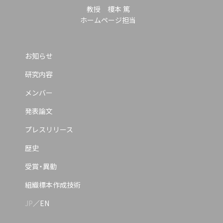
教授 榎本 篤
ホームページ担当
お知らせ
研究内容
メンバー
発表論文
プレスリリース
歴史
受
賞
・
異動
組織標本作成技術
JP
／
EN