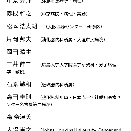
市原 亮介
（津島市民病院・病理）
赤根 和之
（中京病院・病理・常勤）
松本 浩太朗
（大阪医療センター・研修医）
片岡 邦夫
（消化器内科所属・大垣市民病院）
岡田 晴生
三井 伸二
（広島大学大学院医学研究科・分子病理
学・教授）
石原 敏和
（循環器内科所属）
森田 圭則
（整形外科所属・日本赤十字社愛知医療セ
ンター名古屋第二病院）
森 奈津美
大脇 貴之
（Johns Hopkins University, Cancer and