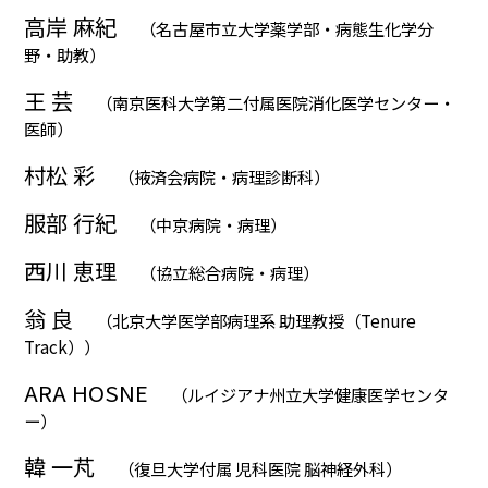
高岸 麻紀
（名古屋市立大学薬学部・病態生化学分
野・助教）
王 芸
（南京医科大学第二付属医院消化医学センター・
医師）
村松 彩
（掖済会病院・病理診断科）
服部 行紀
（中京病院・病理）
西川 恵理
（協立総合病院・病理）
翁 良
（北京大学医学部病理系 助理教授（Tenure
Track））
ARA HOSNE
（ルイジアナ州立大学健康医学センタ
ー）
韓 一芃
（復旦大学付属 児科医院 脳神経外科）