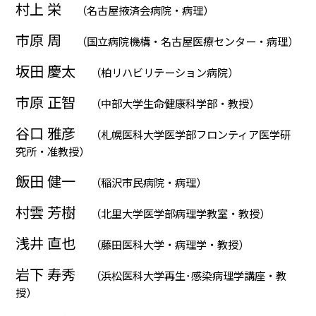
村上 栄
（名古屋掖済会病院・病理）
市原 周
（国立病院機構・名古屋医療センター・病理）
坂田 慶太
（柏リハビリテーション病院）
市原 正智
（中部大学生命健康科学部・教授）
谷口 雅彦
（札幌医科大学医学部フロンティア医学研
究所・准教授）
飯田 健一
（稲沢市民病院・病理）
村雲 芳樹
（北里大学医学部病理学教室・教授）
浅井 直也
（藤田医科大学・病理学・教授）
岩下 寿秀
（浜松医科大学再生･感染病理学講座・教
授）