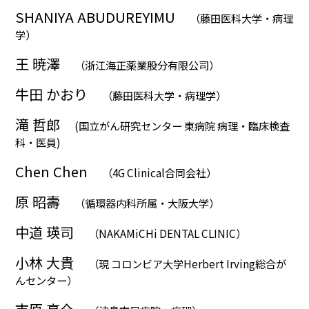
SHANIYA ABUDUREYIMU
（藤田医科大学・病理
学）
王 暁澤
（浙江海正薬業股分有限公司）
牛田 かおり
（藤田医科大学・病理学）
滝 哲郎
(国立がん研究センター 東病院 病理・臨床検査
科・医員)
Chen Chen
（4G Clinical合同会社）
原 昭壽
（循環器内科所属・大阪大学）
中道 瑛司
（NAKAMiCHi DENTAL CLINIC）
小林 大貴
（現 コロンビア大学Herbert Irving総合が
んセンター）