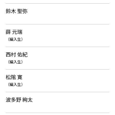
鈴木 聖弥
薛 元瑞
（編入生）
西村 佑紀
（編入生）
松隂 寛
（編入生）
波多野 絢太