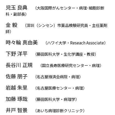
児玉 良典
（大阪国際がんセンター・病理･細胞診断
科・副部長）
金 毅
（深圳（シンセン）市薬品検験研究員・主任薬剤
師）
時々輪 真由美
（ハワイ大学・Reseach Associate）
下野 洋平
（藤田医科大学・生化学講座・教授）
長谷川 正規
（国立長寿医療研究センター・病理）
佐藤 朋子
（名古屋掖済会病院・病理）
岩越 朱里
（名古屋医療センター・病理）
加藤 琢哉
（藤田医科大学・病理学）
井戸 智景
（あいち病理診断クリニック）