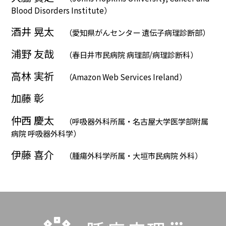
Blood Disorders Institute）
酒井 晃太
（愛知県がんセンター 遺伝子病理診断部）
浦野 友哉
（春日井市民病院 病理部/病理診断科）
高林 実祈
（Amazon Web Services Ireland）
加藤 彰
仲西 慶太
（呼吸器外科所属・名古屋大学医学部附属
病院 呼吸器外科学）
伊藤 喜介
（腫瘍外科学所属・大垣市民病院 外科）