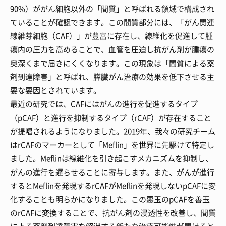
90%）ががん細胞以外の「間質」と呼ばれる領域で構成され
ていることが確認できます。この間質部分には、「がん関連
線維芽細胞（CAF）」が豊富に存在し、線維化を促進して腫
瘍内の圧力を高めることで、血管を圧迫し抗がん剤が腫瘍の
奥深くまで届きにくくなります。この現象は「間質による薬
剤到達障害」と呼ばれ、膵臓がん治療の効果を低下させる主
要な要因とされています。
最近の研究では、CAFにはがんの進行を促進するタイプ
（pCAF）と進行を抑制するタイプ（rCAF）が存在すること
が提唱されるようになりました。2019年、我々の研究チーム
はrCAFのマーカーとして「Meflin」を世界に先駆けて特定し
ました。Meflinは線維化を引き起こすメカニズムを抑制し、
がんの進行を遅らせることに寄与します。また、がんが進行
するとMeflinを発現するrCAFがMeflinを発現しないpCAFに変
化することも明らかになりました。この悪玉のpCAFを善玉
のrCAFに変換することで、抗がん剤の浸透性を改善し、間質