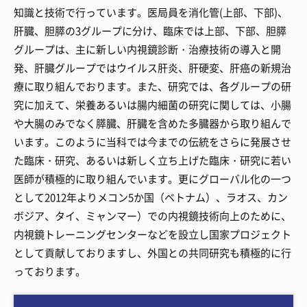
知識と技術で行っています。医局員を消化管(上部、下部)、
肝臓、胆膵の3グループに分け、臨床では上部、下部、胆膵
グループは、主に新しい内視鏡診断・治療技術の導入と開
発、肝臓グループではウイルス肝炎、肝硬変、肝癌の新規治
療に取り組んでおります。また、研究では、各グループの研
究に加えて、栄養あるいは腸内細菌の研究に関しては、小腸
や大腸のみでなく膵臓、肝臓を含めた多臓器から取り組んで
います。このように当科では今までの伝統をさらに発展させ
た臨床・研究、あるいは新しく立ち上げた臨床・研究に若い
医師が積極的に取り組んでいます。更にグローバル化の一つ
として2012年よりメコン5か国（ベトナム）、ラオス、カン
ボジア、タイ、ミャンマー）での内視鏡技術向上のために、
内視鏡トレーニングセンターなどを設立し国家プロジェクト
として貢献しておりますし、外国との共同研究も積極的に行
っております。