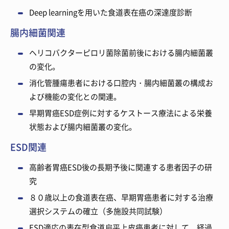
Deep learningを用いた食道表在癌の深達度診断
腸内細菌関連
ヘリコバクターピロリ菌除菌前後における腸内細菌叢
の変化。
消化管腫瘍患者における口腔内・腸内細菌叢の構成お
よび機能の変化との関連。
早期胃癌ESD症例に対するケストース療法による栄養
状態および腸内細菌叢の変化。
ESD関連
高齢者胃癌ESD後の長期予後に関連する患者因子の研
究
８０歳以上の食道表在癌、早期胃癌患者に対する治療
選択システムの確立（多施設共同試験）
ESD適応の表在型食道扁平上皮癌患者に対して、経過