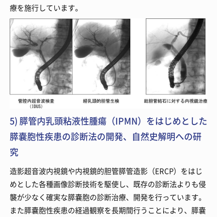
療を施行しています。
5) 膵管内乳頭粘液性腫瘍（IPMN）をはじめとした
膵嚢胞性疾患の診断法の開発、自然史解明への研
究
造影超音波内視鏡や内視鏡的胆管膵管造影（ERCP）をはじ
めとした各種画像診断技術を駆使し、既存の診断法よりも侵
襲が少なく確実な膵嚢胞の診断治療、開発を行っています。
また膵嚢胞性疾患の経過観察を長期間行うことにより、膵嚢