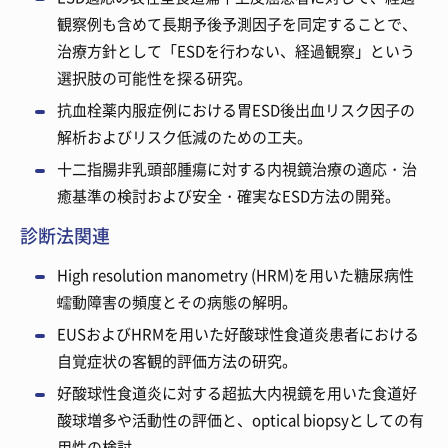
観察例も含めて長期予後予測因子を同定することで、
治療方針として「ESDを行わない、経過観察」という
選択肢の可能性を探る研究。
抗血栓薬内服症例における胃ESD後出血リスク因子の
解析およびリスク低減のための工夫。
十二指腸非乳頭部腫瘍に対する内視鏡治療の適応・治
癒基準の検討および安全・確実なESD方法の開発。
診断法関連
High resolution manometry (HRM)を用いた糖尿病性
蠕動障害の頻度とその病態の解明。
EUSおよびHRMを用いた好酸球性食道炎患者における
自覚症状の客観的評価方法の研究。
好酸球性食道炎に対する超拡大内視鏡を用いた食道好
酸球増多や活動性の評価と、optical biopsyとしての有
用性の検討。