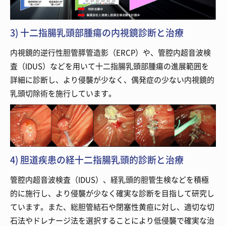
3) 十二指腸乳頭部腫瘍の内視鏡診断と治療
内視鏡的逆行性胆管膵管造影（ERCP）や、管腔内超音波検
査（IDUS）などを用いて十二指腸乳頭部腫瘍の進展範囲を
詳細に診断し、より侵襲が少なく、偶発症の少ない内視鏡的
乳頭切除術を施行しています。
4) 胆道疾患の経十二指腸乳頭的診断と治療
管腔内超音波検査（IDUS）、経乳頭的胆管生検などを積極
的に施行し、より侵襲が少なく確実な診断を目指して研究し
ています。また、総胆管結石や閉塞性黄疸に対し、適切な切
石法やドレナージ法を選択することにより低侵襲で確実な治