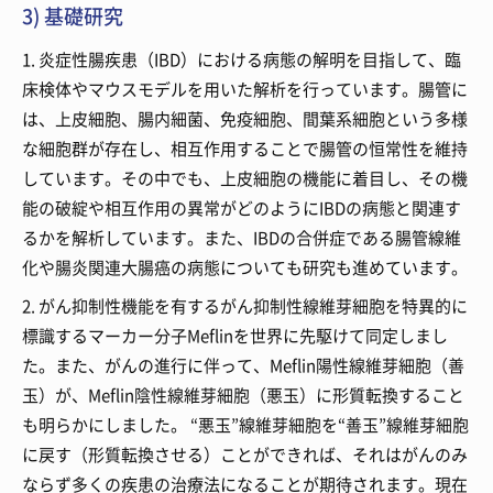
3) 基礎研究
1. 炎症性腸疾患（IBD）における病態の解明を目指して、臨
床検体やマウスモデルを用いた解析を行っています。腸管に
は、上皮細胞、腸内細菌、免疫細胞、間葉系細胞という多様
な細胞群が存在し、相互作用することで腸管の恒常性を維持
しています。その中でも、上皮細胞の機能に着目し、その機
能の破綻や相互作用の異常がどのようにIBDの病態と関連す
るかを解析しています。また、IBDの合併症である腸管線維
化や腸炎関連大腸癌の病態についても研究も進めています。
2. がん抑制性機能を有するがん抑制性線維芽細胞を特異的に
標識するマーカー分子Meflinを世界に先駆けて同定しまし
た。また、がんの進行に伴って、Meflin陽性線維芽細胞（善
玉）が、Meflin陰性線維芽細胞（悪玉）に形質転換すること
も明らかにしました。 “悪玉”線維芽細胞を“善玉”線維芽細胞
に戻す（形質転換させる）ことができれば、それはがんのみ
ならず多くの疾患の治療法になることが期待されます。現在