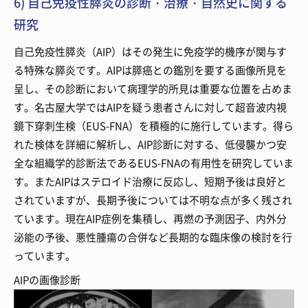
6) 自己免疫性膵炎の診断・治療・自然史に関する
研究
自己免疫性膵炎（AIP）はその発生に免疫学的機序が関与す
る特殊な膵炎です。AIPは膵癌との鑑別を要する画像所見を
呈し、その診断において病理学的所見は重要な位置を占めま
す。名古屋大学ではAIPを疑う患者さんに対して超音波内視
鏡下穿刺生検（EUS-FNA）を積極的に施行しています。得ら
れた検体を詳細に解析し、AIP診断に対する、低侵襲かつ安
全な組織学的診断法であるEUS-FNAの有用性を研究していま
す。またAIPはステロイド治療に反応し、短期予後は良好と
されていますが、長期予後については不明な点が多く残され
ています。現在AIP症例を集積し、再燃の予測因子、内外分
泌能の予後、悪性腫瘍の合併など長期的な臨床像の検討を行
っています。
AIPの画像診断