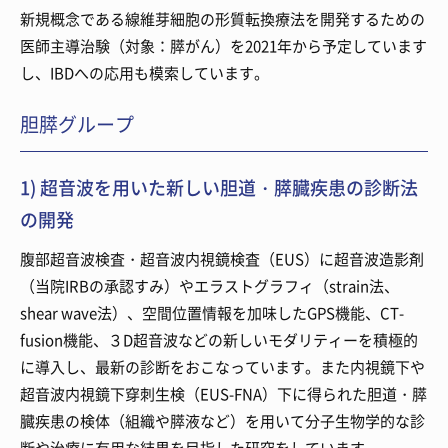
新規概念である線維芽細胞の形質転換療法を開発するための
医師主導治験（対象：膵がん）を2021年から予定しています
し、IBDへの応用も模索しています。
胆膵グループ
1) 超音波を用いた新しい胆道・膵臓疾患の診断法
の開発
腹部超音波検査・超音波内視鏡検査（EUS）に超音波造影剤
（当院IRBの承認すみ）やエラストグラフィ（strain法、
shear wave法）、空間位置情報を加味したGPS機能、CT-
fusion機能、３D超音波などの新しいモダリティーを積極的
に導入し、最新の診断をおこなっています。また内視鏡下や
超音波内視鏡下穿刺生検（EUS-FNA）下に得られた胆道・膵
臓疾患の検体（組織や膵液など）を用いて分子生物学的な診
断や治療に有用な結果を目指した研究をしています。