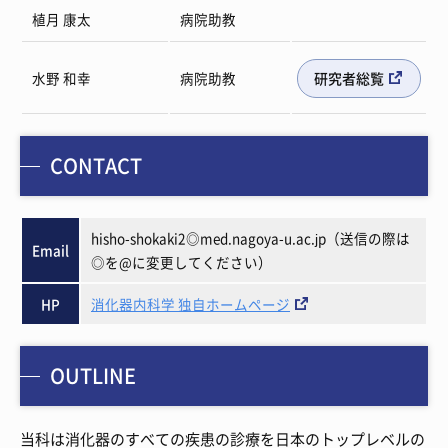
植月 康太
病院助教
水野 和幸
病院助教
研究者総覧
CONTACT
hisho-shokaki2◎med.nagoya-u.ac.jp（送信の際は
Email
◎を@に変更してください）
HP
消化器内科学 独自ホームページ
OUTLINE
当科は消化器のすべての疾患の診療を日本のトップレベルの