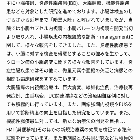
主に小腸疾患、炎症性腸疾患(IBD)、大腸腫瘍、機能性腸疾
患などを対象とした研究を進めております。小腸は検査のし
づらさから近年まで「暗黒大陸」と呼ばれていましたが、当
院では小腸カプセル内視鏡・小腸バルーン内視鏡を開発当初
より取り入れ、小腸疾患の内視鏡的な診断・managementに
関して、様々な報告をしてきました。また、炎症性腸疾患で
は、小腸に対する検査を得意とすることの強みを生かして、
クローン病の小腸病変に関する様々な報告をしています。炎
症性腸疾患ではその他に、微量元素や亜鉛の欠乏と病態との
相関も臨床研究をすすめています。
大腸腫瘍の内視鏡治療は、巨大病変、線維化症例、治療後再
発症例、虫垂病変、UC関連腫瘍などの治療困難症例に対し
ても積極的に行っています。また、画像強調内視鏡やEUSを
用いて診断精度の向上を目指した研究をしています。また、
機能性腸疾患に対しては、新たな治療法の開発を目指し、
FMT(糞便移植)そのほかの新規治療薬の効果を検証する臨床
試験を行っています。また他施設との共同研究なども積極的