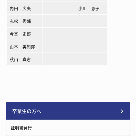
内田 広夫
小川 恵子
赤松 秀輔
今釜 史郎
山本 美知郎
秋山 真志
卒業生の方へ
証明書発行