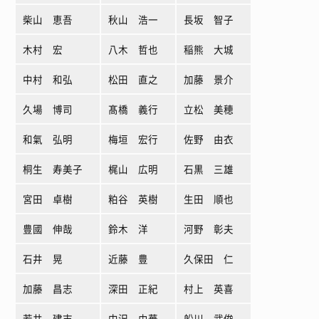
柴山 恵吾
秋山 浩一
長坂 智子
木村 宏
八木 哲也
稲熊 大城
中村 和弘
松田 直之
加藤 景介
久場 博司
髙橋 義行
立松 美穂
和氣 弘明
梅垣 宏行
佐野 由衣
桐生 寿美子
梶山 広明
石黒 三雄
宮田 卓樹
粕谷 英樹
生田 順也
豊國 伸哉
鈴木 洋
河野 彰夫
石井 晃
近藤 豊
久保田 仁
加藤 昌志
深田 正紀
村上 英喜
若井 建志
中沢 由華
船川 武俊