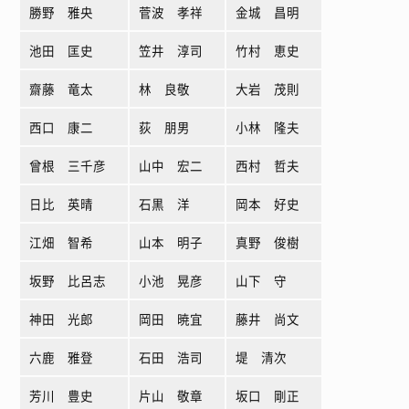
勝野 雅央
菅波 孝祥
金城 昌明
池田 匡史
笠井 淳司
竹村 恵史
齋藤 竜太
林 良敬
大岩 茂則
西口 康二
荻 朋男
小林 隆夫
曾根 三千彦
山中 宏二
西村 哲夫
日比 英晴
石黒 洋
岡本 好史
江畑 智希
山本 明子
真野 俊樹
坂野 比呂志
小池 晃彦
山下 守
神田 光郎
岡田 暁宜
藤井 尚文
六鹿 雅登
石田 浩司
堤 清次
芳川 豊史
片山 敬章
坂口 剛正