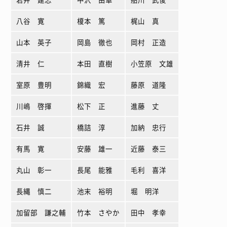
八谷 寛
榎本 篤
梶山 真
山本 英子
岡島 徹也
岡村 正造
清井 仁
本田 直樹
小笠原 文雄
室原 豊明
錦織 宏
藤原 道隆
川嶋 啓揮
松下 正
進藤 丈
石井 誠
橋詰 淳
加納 忠行
有馬 寛
安藤 雄一
近藤 泰三
丸山 彰一
長尾 能雅
毛利 喜洋
長縄 慎二
池末 裕明
堀 明洋
加留部 謙之輔
竹本 さやか
田中 孝幸