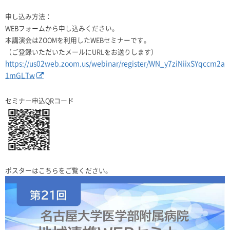
申し込み方法：
WEBフォームから申し込みください。
本講演会は
ZOOM
を利用した
WEB
セミナーです。
（ご登録いただいたメールに
URLを
お送りします）
https://us02web.zoom.us/webinar/register/WN_y7ziNiixSYqccm2a
1mGLTw
セミナー申込
QR
コード
ポスターはこちらをご覧ください。