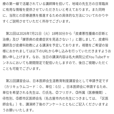
療の第一線で活躍されている講師陣を招いて、地域の先生方の日常臨床
に有用な情報を提供させていただきたいと考えております。また同時
に、当院との診療連携を推進するための具体的な方法についてわかりや
すくご説明させていただく所存でございます。
第
21
回は
2026
年
7
月
21
日（火）
18
時
30
分から「皮膚悪性腫瘍の診断と
治療」及び「膠原病の皮膚症状を見逃さない！」と題しまして、皮膚科
講師及び皮膚科助教による講演を予定しております。視聴をご希望の皆
様におかれましては以下の
URL
から申し込みを行っていただきますようお
願い申し上げます。なお、当日の講演内容は名大病院公式
You Tube
チャ
ンネルにおいても期間限定で配信いたしますので、後日ご視聴いただく
ことも可能でございます。
第21回講習会は、日本医師会生涯教育制度講習会として申請予定です
（カリキュラムコード：０、単位：
0.5
）。日本医師会に申請するため、
単位を希望される先生は、①氏名、②フリガナ、③所属（医療機関）、
④性別、⑤郡市区医師会名（名古屋市内の先生につきましては、「区医
師会名」）を、講演終了後のアンケートとともにご記入くださいますよ
うお願いいたします。