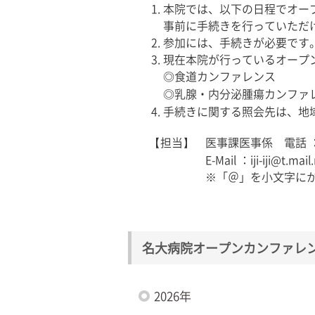
本院では、以下の日程でオー
事前に手続きを行っていただ
参加には、手続きが必要です
現在本院が行っているオープ
◎
食道カンファレンス
◎乳腺・内分泌腫瘍カンファ
手続きに関する照会先は、地
【担当】 医事課医事係 電話 ： 052-
E-Mail ：iji-iji@t.mail.na
※「＠」を小文字にかえ
名大病院オープンカンファレ
2026年