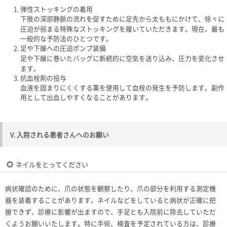
弾性ストッキングの着用
下肢の深部静脈の流れを促すために足先から太ももにかけて、徐々に
圧迫が弱まる特殊なストッキングを履いていただきます。現在、最も
一般的な予防法のひとつです。
足や下腿への圧迫ポンプ装備
足や下腿に巻いたバッグに断続的に空気を送り込み、圧力を変化させ
ます。
抗血栓剤の投与
血液を固まりにくくする薬を使用して血栓の発生を予防します。副作
用として出血しやすくなることがあります。
V. 入院される患者さんへのお願い
ネイルをとってください
病状確認のために、爪の状態を観察したり、爪の部分を利用する測定機
器を装着することがあります。ネイルなどをしていると病状が正確に把
握できず、診療に影響が出ますので、手足とも入院前に除去していただ
くようお願いいたします。特に手術、検査を予定されている方は、診療