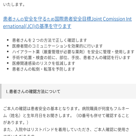
いたします。
患者
安全を守る
国際患者安全目標Joint Comission Int
さんの
ため
ernational(JCI)の基準を守ります
患者さんを２つの方法で正しく確認します
医療者間のコミュニケーションを効果的に行います
ハイアラート薬（厳重管理が必要な薬剤）を安全に管理・使用します
手術や処置・検査の前に、部位、手技、患者さんの確認を行います
医療関連感染のリスクを低減します
患者さんの転倒・転落を予防します
I. 患者さんの確認方法について
ご本人の確認は患者安全の基本となります。病院職員が何度もフルネー
ム（姓名）と生年月日をお聞きします。（ID番号も併せて確認すること
があります。）
また、入院中はリストバンドを着用していただき、ご本人確認に使用さ