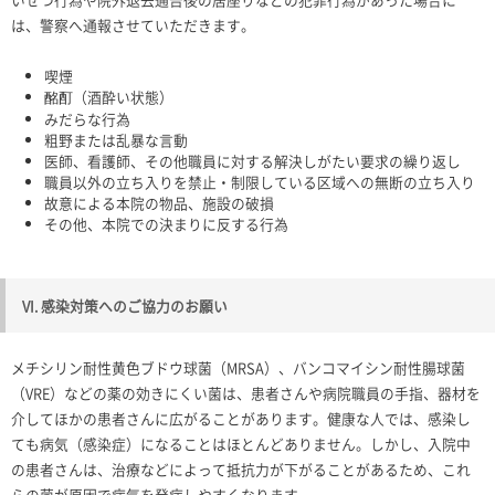
は、警察へ通報させていただきます。
喫煙
酩酊（酒酔い状態）
みだらな行為
粗野または乱暴な言動
医師、看護師、その他職員に対する解決しがたい要求の繰り返し
職員以外の立ち入りを禁止・制限している区域への無断の立ち入り
故意による本院の物品、施設の破損
その他、本院での決まりに反する行為
VI. 感染対策へのご協力のお願い
メチシリン耐性黄色ブドウ球菌（MRSA）、バンコマイシン耐性腸球菌
（VRE）などの薬の効きにくい菌は、患者さんや病院職員の手指、器材を
介してほかの患者さんに広がることがあります。健康な人では、感染し
ても病気（感染症）になることはほとんどありません。しかし、入院中
の患者さんは、治療などによって抵抗力が下がることがあるため、これ
らの菌が原因で病気を発症しやすくなります。