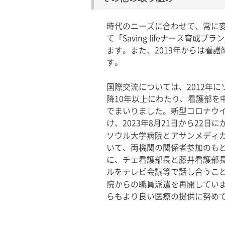
時代のニーズに合わせて、常に変
て「Saving lifeナース
ます。また、2019年からは看
す。
国際交流については、
2012
年に
降
10
年以上にわたり、看護部を
でまいりました。新型コロナウ
け、
2023
年
8
月
21
日から
22
日に
ソウル大学病院とアサンメディ
いて、両機関の関係者参加のも
に、チェ看護部長と藤井看護部
ルをテレビ会議等で話し合うこ
院からの職員派遣を再開してい
らもより良い医療の提供に努め