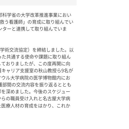
部科学省の大学改革推進事業におい
命を救う看護師」の育成に取り組んでい
ンターと連携して取り組んでいま
学術交流協定）を締結しました。以
った共通する使命や課題に取り組ん
しておりましたが、この度再開に向
護キャリア支援室の秋山教授ら
9
名が
ソウル大学病院の医学博物館内にお
護部間の交流内容を振り返るととも
解を深めました。今後のスケジュー
からの職員受け入れと名古屋大学病
た医療人材の育成をはかり、これか