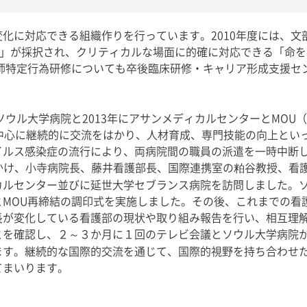
化に対応できる組織作りを行っています。2010年度には、文
育成プラン」が採択され、クリティカルな場面に的確に対応できる「
護師特定行為研修についても卒後臨床研修・キャリア形成支援セ
ソウル大学病院と
2013
年にアサンメディカルセンターと
MOU
（
中心に継続的に交流をはかり、人材育成、専門技能の向上とい
イルス感染症の流行により、両病院間の職員の派遣を一時中断
かけ、小寺病院長、藤井看護部長、国際連携室の粕谷教授、看
カルセンター並びに延世大学セブランス病院を訪問しました。
と
MOU
再締結の調印式を実施しました。その後、これまでの看
長が変化している看護部の現状や取り組み報告を行い、相互理
とを確認し、２～３か月に１回のテレビ会議とソウル大学病院
ます。継続的な国際的交流を通じて、国際的視野を持ち合わせ
てまいります。