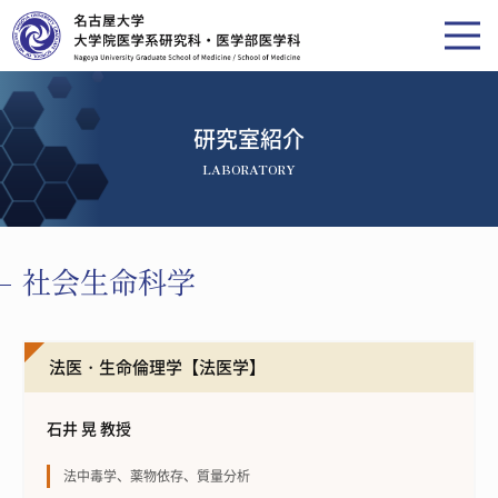
研究室紹介
LABORATORY
社会生命科学
法医・生命倫理学【法医学】
石井 晃 教授
法中毒学、薬物依存、質量分析