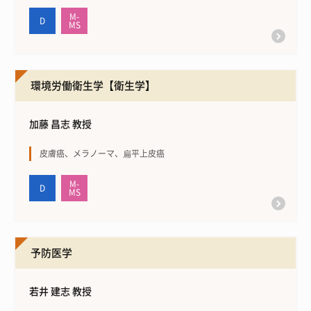
環境労働衛生学【衛生学】
加藤 昌志 教授
皮膚癌、メラノーマ、扁平上皮癌
予防医学
若井 建志 教授