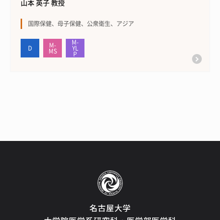
山本 英子 教授
国際保健、母子保健、公衆衛生、アジア