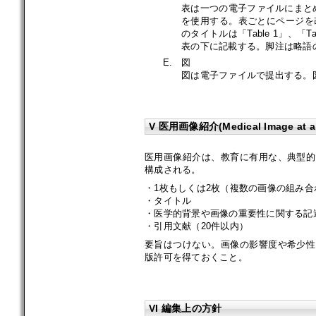
表は一つの電子ファイルにまとめて
を使用する。表ごとにページを
のタイトルは「Table 1」、
表の下に記載する。脚注は略語
E.
図
図は電子ファイルで提出する。図は
V 医用画像紹介(Medical Image at a 
医用画像紹介は、教育に有用な、典型的
構成される。
・1枚もしくは2枚（複数の画像の組み
・タイトル
・医学的背景や画像の重要性に関する記述
・引用文献（20件以内）
要旨はつけない。画像の影響度や希少性
版許可を得ておくこと。
VI 編集上の方針