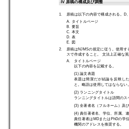
IV 原稿の構成及び調整
1.
原稿は以下の内容で構成される。D
A. タイトルページ
B. 要旨
C. 本文
D. 表
E. 図
2.
原稿はNJMSの規定に従う。使用する
スで作成すること。 文法上正確な
A.
タイトルページ
以下の内容を記載する。
(1) 論文表題
表題は簡潔だが結論を反映し
と。略語は使用してはならない
(2) ランニングタイトル
ランニングタイトルは語間のス
(3) 全著者名（フルネーム）及
(4) 責任著者名、学位、所属
責任著者はMDまたはPhDの
機関のアドレスを推奨する。