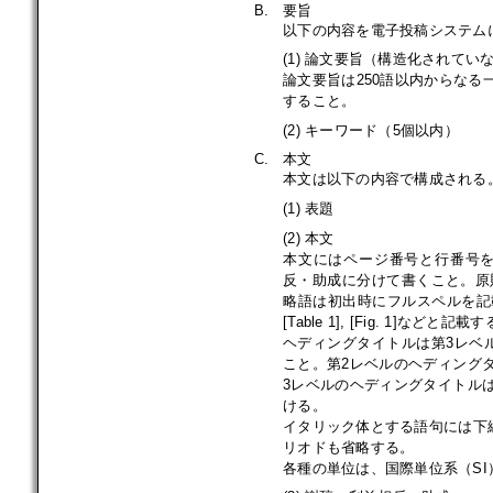
B.
要旨
以下の内容を電子投稿システム
(1) 論文要旨（構造化されてい
論文要旨は250語以内からな
すること。
(2) キーワード（5個以内）
C.
本文
本文は以下の内容で構成される
(1) 表題
(2) 本文
本文にはページ番号と行番号
反・助成に分けて書くこと。原
略語は初出時にフルスペルを記
[Table 1], [Fig. 1]などと記載
ヘディングタイトルは第3レベ
こと。第2レベルのヘディング
3レベルのヘディングタイトル
ける。
イタリック体とする語句には下線
リオドも省略する。
各種の単位は、国際単位系（S