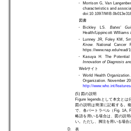
・
Morrison G, Van Langenber
characteristics and associa
doi:10.1097/MIB.0b013e31
図書
・
Bickley LS.
Bates' Gu
Health/Lippincott WIlliams 
・
Lunney JR, Foley KM, Sm
Know
. National Cancer 
https://www.nap.edu/read/1
・
Kasuya H. The Potential 
Innovation of Diagnosis an
Webサイト
・
World Health Organization
Organization. November 20
http://www.who.int/features
(5) 図の説明
Figure legendsとし
図の説明は簡潔に記載する。
で、各パートラベル（Fig. 1A, 
略語を用いる場合は、図の説明
い。ただし、脚注を用いる場合
D.
表