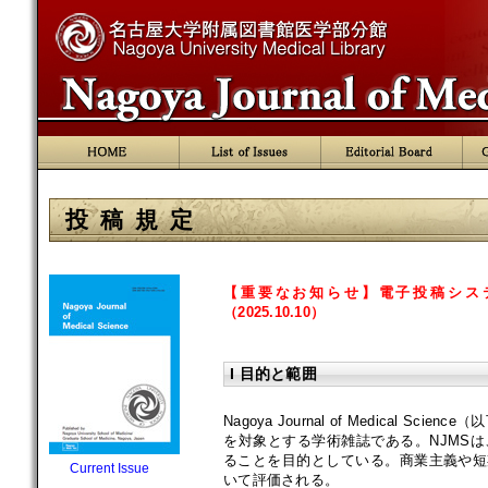
投 稿 規 定
【重要なお知らせ】
電子投稿システム
（2025.10.10）
I 目的と範囲
Nagoya Journal of Medica
を対象とする学術雑誌である。NJMS
ることを目的としている。商業主義や短
Current Issue
いて評価される。