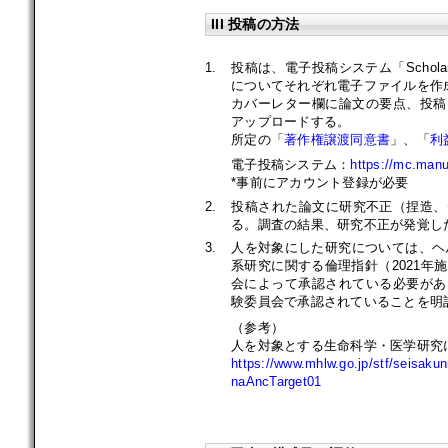
III 投稿の方法
1.
投稿は、電子投稿システム「ScholarOne
についてそれぞれ電子ファイルを作
カバーレター欄に論文の要点、投稿
アップロードする。
所定の「
著作権譲渡同意書
」、「
利
電子投稿システム：
https://mc.manu
*事前にアカウント登録が必要
2.
投稿された論文に研究不正（捏造、
る。調査の結果、研究不正が発覚し
3.
人を対象にした研究については、ヘル
系研究に関する倫理指針（2021年
会によって承認されている必要があ
験委員会で承認されていることを明
（参考）
人を対象とする生命科学・医学研究
https://www.mhlw.go.jp/stf/seisaku
naAncTarget01