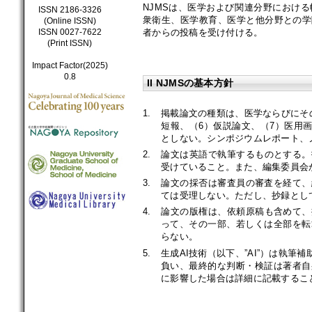
NJMSは、医学および関連分野におけ
ISSN 2186-3326
衆衛生、医学教育、医学と他分野との学
(Online ISSN)
者からの投稿を受け付ける。
ISSN 0027-7622
(Print ISSN)
Impact Factor(2025)
0.8
II NJMSの基本方針
1.
掲載論文の種類は、医学ならびにその
短報、（6）仮説論文、（7）医用画像紹介
としない。シンポジウムレポート、
2.
論文は英語で執筆するものとする。
受けていること。また、編集委員会
3.
論文の採否は審査員の審査を経て、
ては受理しない。ただし、抄録とし
4.
論文の版権は、依頼原稿も含めて、
って、その一部、若しくは全部を転
らない。
5.
生成AI技術（以下、”AI”）は執
負い、最終的な判断・検証は著者自
に影響した場合は詳細に記載するこ