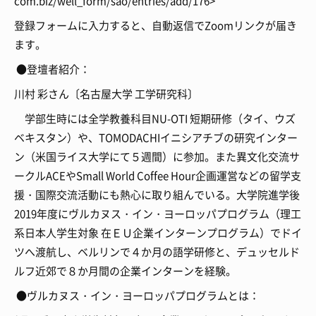
com.biz/well_form/sao/entries/add/176>
登録フォームに入力すると、自動返信でZoomリンクが届き
ます。
●登壇者紹介：
川村 彩さん〔名古屋大学 工学研究科〕
学部生時には全学教養科目NU-OTI 短期研修（タイ、ウズ
ベキスタン）や、TOMODACHIイニシアチブの研究インター
ン（米国ライス大学にて５週間）に参加。また異文化交流サ
ークルACEやSmall World Coffee Hour企画運営などの留学支
援・国際交流活動にも熱心に取り組んでいる。大学院進学後
2019年度にヴルカヌス・イン・ヨーロッパプログラム（理工
系日本人学生対象 在ＥＵ企業インターンプログラム）でドイ
ツへ渡航し、ベルリンで４か月の語学研修と、デュッセルド
ルフ近郊で８か月間の企業インターンを経験。
●ヴルカヌス・イン・ヨーロッパプログラムとは：