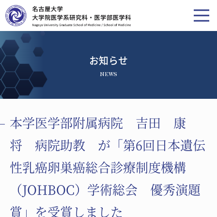
お知らせ
NEWS
本学医学部附属病院 吉田 康
将 病院助教 が「第6回日本遺伝
性乳癌卵巣癌総合診療制度機構
（JOHBOC）学術総会 優秀演題
賞」を受賞しました