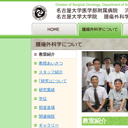
ホーム
腫瘍外科学について
診療案内
教室紹介
教授あいさつ
スタッフ紹介
｢研究｣について
研究業績
学位
胆道道場
関連病院
教室紹介
ギャラリー