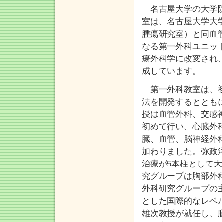
名古屋大学の大学院
室は、名古屋大学大
腫瘍研究室）と同血
なる第一外科ユニッ
瘍外科学に改変され
成しています。
第一外科教室は、初
法を開発するととも
授は血管外科、交感
初めて行い、心臓外
臓、血管、脳神経外
加わりました。弥政
治療が5本柱として
究グループは胸部外
外科研究グループの
とした国際的なレベ
雄次教授が就任し、