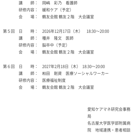
講 師： 岡嶋 彩乃 看護師
研修内容： 緩和ケア（予定）
会 場： 鶴友会館 鶴友２階 大会議室
第５回 日 時：
202
6
年
12
月
1
7
日（木）
18:30
～
20:00
講 師： 種井
隆文
医師
研修内容： 脳卒中（予定）
会 場： 鶴友会館 鶴友２階 大会議室
第６回 日 時：
202
7
年
2
月
1
8
日（木）
18:30
～
20:00
講 師： 粕田 剛資 医療ソーシャルワーカー
研修内容： 医療福祉制度
会 場： 鶴友会館 鶴友２階 大会議室
愛知ケアマネ研究会事務
局
名古屋大学医学部附属病
院 地域連携・患者相談