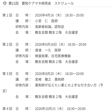
第21回 愛知ケアマネ研究会 スケジュール
第１回 日 時：
2026
年
4
月
16
（木）
18:30
～
20:00
講 師： 小宮 仁 医師
研修内容： 高齢者総論、認知症
会 場： 鶴友会館 鶴友２階 大会議室
第２回 日 時：
202
6
年
6
月
1
8
日（木）
18:30
～
20:00
講 師： 渡邊 一久 医師
研修内容： 検査結果、在宅医療機器
会 場： 鶴友会館 鶴友２階 大会議室
第３回 日 時：
202
6
年
8
月
2
0
（木）
18:30
～
20:00
講 師： 宮崎 雅之 薬剤師
研修内容： 薬剤師が伝えたい薬との上手な付き合い方（予
定）
会 場： 鶴友会館 鶴友２階 大会議室
第４回 日 時：
202
6
年
10
月
1
5
（木）
18:30
～
20:00