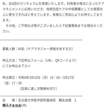
め、全
6
回のカリキュラムを実施いたします。利用者の視点に立ったケア
マネジメントに応用いただき、地域包括ケアの中核職種としての資質向
上に寄与できればと考えています。皆様のご参加心よりお待ちしており
ます。
その他、ご不明な点等がございましたら下記事務局までお問合せくだ
さい。
募集人数：
60
名（ケアマネジャー資格を有する方）
申込方法：
下記申込フォーム（
URL
、
QR
コードより）
にてお申込み下さい
申込期日：令和8年
3
月
16
日（
月）
10：00
～
3
月
27
日
（金）17：00
（定員に達し次第締め切り）
会 場：名古屋大学医学部附属病院 鶴友会館
2
申込フォーム
URL
階 大会議室